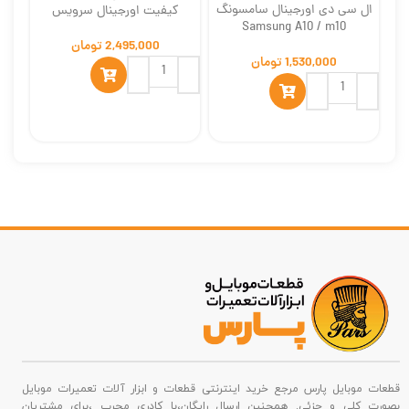
اورجینال
ال سی دی اورجینال سامسونگ
کیفیت اورجینال سرویس
s
Samsung A10 / m10
تومان
تومان
قطعات موبایل پارس مرجع خرید اینترنتی قطعات و ابزار آلات تعمیرات موبایل
بصورت کلی و جزئی. همچنین ارسال رایگان،با کادری مجرب ،برای مشتریان