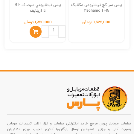
پنس سر کج تیتانیومی مکانیک
پنس تيتانيومي سرصاف RT-
پد 
Mechanic TI-15
11cريلايف
تومان
تومان
قطعات موبایل پارس مرجع خرید اینترنتی قطعات و ابزار آلات تعمیرات موبایل
بصورت کلی و جزئی. همچنین ارسال رایگان،با کادری مجرب ،برای مشتریان