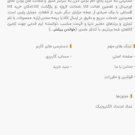
محترمی که خرید بالای ۱۰م تومن دارن به سراسر کشور و ضمانت اصل بودن کالای
اورجینال و تضمین اصالت کالا ،ضمانت ۷روزه ،و بازگشت کالا،امکان خرید کالا
اقساطی با چک صیادی از جمله مزایای دیگر خرید از قطعات موبایل پارس است.
همچنین خدمات سریع و دقیق در ارسال کالا با بیمه معتبر،ارایه محصولات با نام
تجاری و برندهای معتبر دنیا و قیمت مناسب ،توانسته ایم قدمی جهت تامین
کالاهای شما برداریم. با تشکر عابدی. (
خواندن بیشتر…
)
لینک های مهم
دسترسی های کاربر
- صفحه اصلی
- حساب کاربری
- تماس با ما
- سبد خرید
- قوانین و مقررات
مجوزها
نماد اعتماد الکترونیک